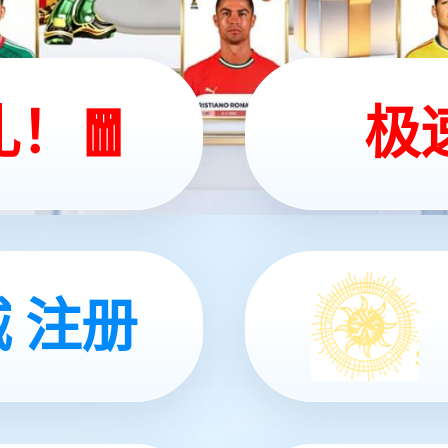
互联网
能源