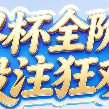
新闻动态
公司动态
媒体报道
2025-07-29
jiuyou.com数码李晨龙：AI fo
方式
11-26
jiuyou.com-“朱雀三号”液体可回收火箭11月中下旬首飞 马斯
11-26
jiuyou.com-小米SU7改款12大升级点曝光！全系车型涨价1
11-26
jiuyou.com-三季度中国智能平板销量达796万台 苹果稳居线上