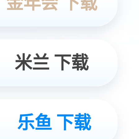
信扫描右侧二维码
.com官方微信公众号
untai便捷服务