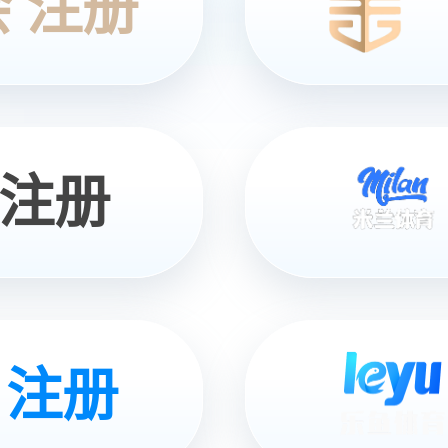
维码
手机微
方微博
关注jiuyou
态信息
查看最新动态，使用k