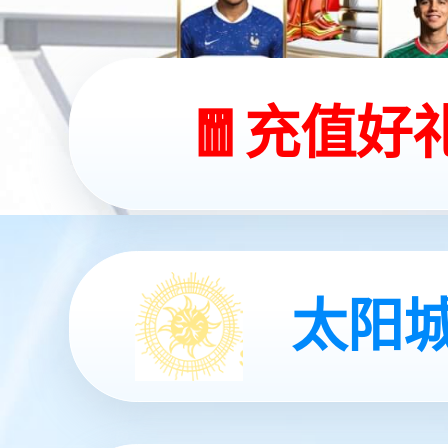
金融
运营商