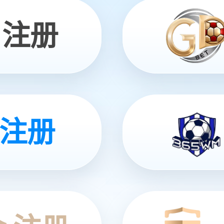
核心业务自主可控”，
和服务器，为客户提供优质